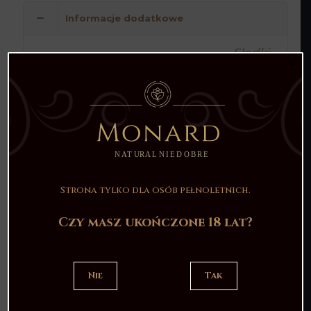
Informacje dodatkowe
Słodki
,
Smak
×
Śmietanówka
0,5l
Pojemność
20%
Moc
Polska
Kraj
Strona tylko dla osób pełnoletnich.
Podobne produkty
Czy masz ukończone 18 lat?
Nie
Tak