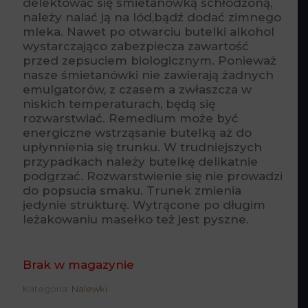
delektować się śmietanówką schłodzoną,
należy nalać ją na lód,bądź dodać zimnego
mleka. Nawet po otwarciu butelki alkohol
wystarczająco zabezpiecza zawartość
przed zepsuciem biologicznym. Ponieważ
nasze śmietanówki nie zawierają żadnych
emulgatorów, z czasem a zwłaszcza w
niskich temperaturach, będą się
rozwarstwiać. Remedium może być
energiczne wstrząsanie butelką aż do
upłynnienia się trunku. W trudniejszych
przypadkach należy butelkę delikatnie
podgrzać. Rozwarstwienie się nie prowadzi
do popsucia smaku. Trunek zmienia
jedynie strukturę. Wytrącone po długim
leżakowaniu masełko też jest pyszne.
Brak w magazynie
Kategoria:
Nalewki