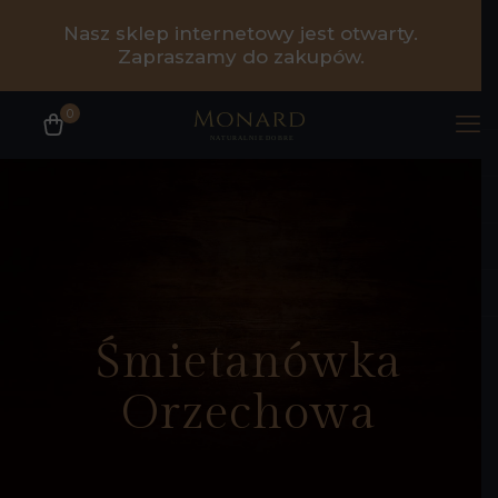
Nasz sklep internetowy jest otwarty.
Zapraszamy do zakupów.
0
Śmietanówka
Orzechowa