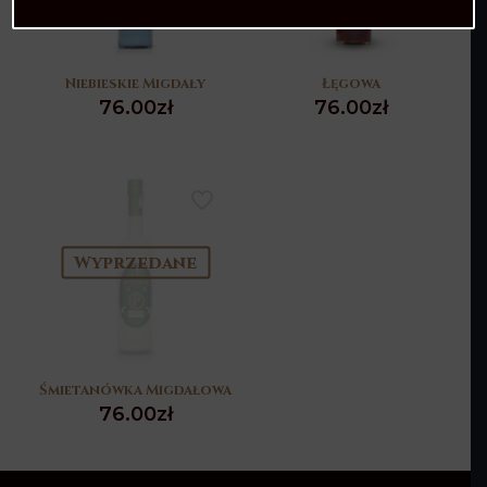
Niebieskie Migdały
Łęgowa
76.00
zł
76.00
zł
Wyprzedane
Śmietanówka Migdałowa
76.00
zł