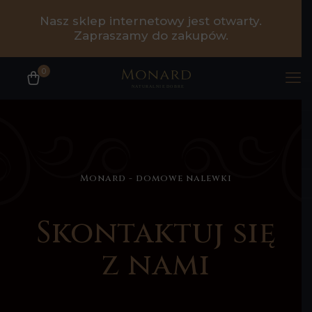
Nasz sklep internetowy jest otwarty.
Zapraszamy do zakupów.
0
Monard - domowe nalewki
Skontaktuj się
z nami