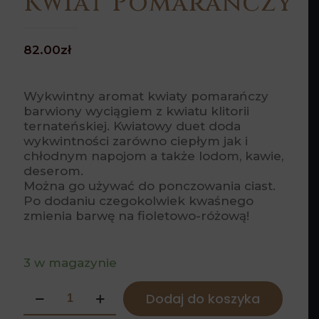
Kwiat Pomarańczy
82.00
zł
Wykwintny aromat kwiaty pomarańczy
barwiony wyciągiem z kwiatu klitorii
ternateńskiej. Kwiatowy duet doda
wykwintności zarówno ciepłym jak i
chłodnym napojom a także lodom, kawie,
deserom.
Można go używać do ponczowania ciast.
Po dodaniu czegokolwiek kwaśnego
zmienia barwę na fioletowo-różową!
3 w magazynie
ilość
Dodaj do koszyka
Kwiat
Pomarańczy