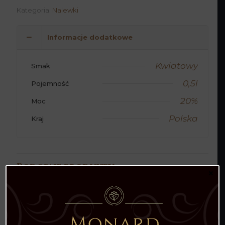
Kategoria:
Nalewki
Informacje dodatkowe
Kwiatowy
Smak
0,5l
Pojemność
20%
Moc
Polska
Kraj
Podobne produkty
×