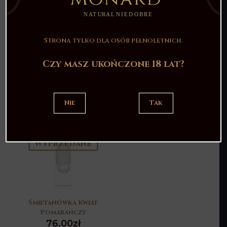
Wyprzedane
Strona tylko dla osób pełnoletnich.
Dzika Śliwka
Śmietanówka Kreolska
Czy masz ukończone 18 lat?
85.00
zł
76.00
zł
Nie
Tak
Wyprzedane
Śmietanówka Kwiat
Pomarańczy
76.00
zł