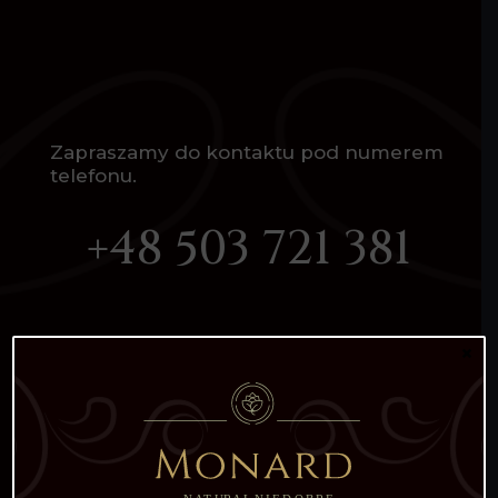
Zapraszamy do kontaktu pod numerem
telefonu.
+48 503 721 381
Regulamin
×
Polityka