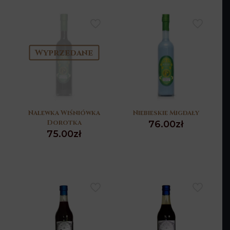
Wyprzedane
Nalewka Wiśniówka
Niebieskie Migdały
Dorotka
76.00
zł
75.00
zł