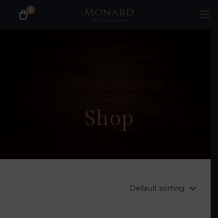
0
Nasz sklep internetowy jest otwarty.
Zapraszamy do zakupów.
Shop