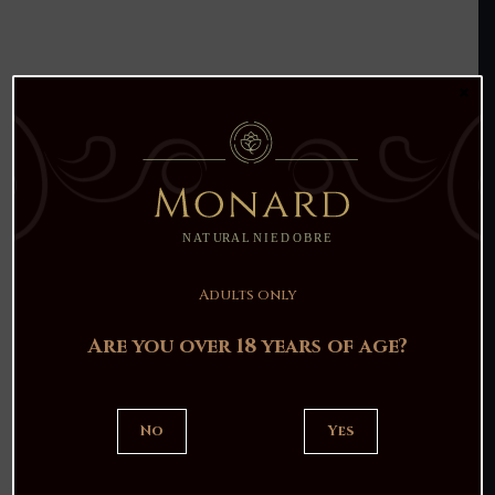
×
1
2
3
4
CATEGORIES
Liqueurs
Adults only
Syropy naturalne domowej roboty
Are you over 18 years of age?
PRICE
No
Yes