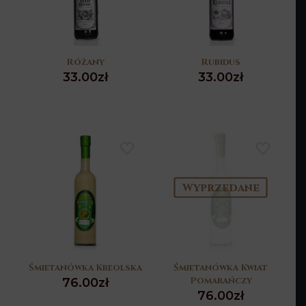
Różany
Rubidus
33.00
zł
33.00
zł
Wyprzedane
Śmietanówka Kreolska
Śmietanówka Kwiat
Pomarańczy
76.00
zł
76.00
zł