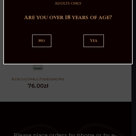
76.00
zł
Adults only
Are you over 18 years of age?
No
Yes
Kokosówka Pandanowa
76.00
zł
Please place orders by phone or by e-