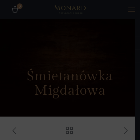
0
Nasz sklep internetowy jest otwarty.
Zapraszamy do zakupów.
Śmietanówka
Migdałowa