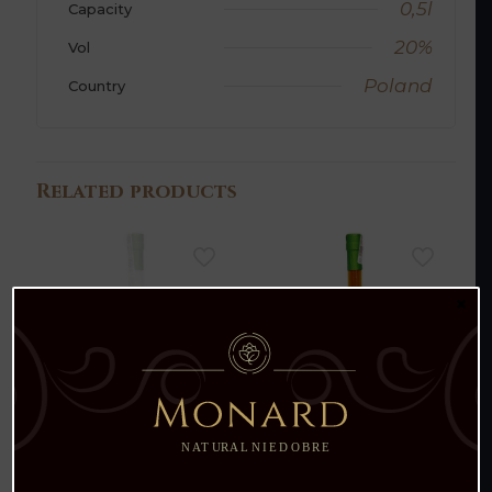
0,5l
Capacity
20%
Vol
Poland
Country
Related products
×
Wyprzedane
Śmietanówka Kwiat
Nalewka Jaśnica
Pomarańczy
90.00
zł