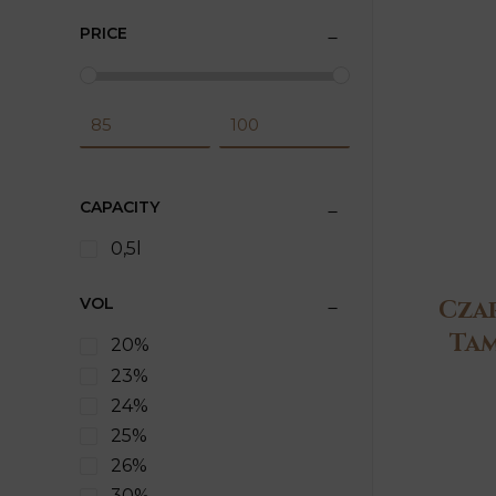
PRICE
CAPACITY
0,5l
VOL
Cza
Ta
20%
23%
24%
25%
26%
30%