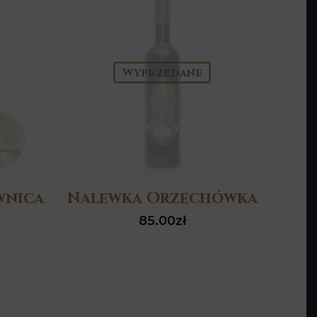
Wyprzedane
wnica
Nalewka Orzechówka
85.00
zł