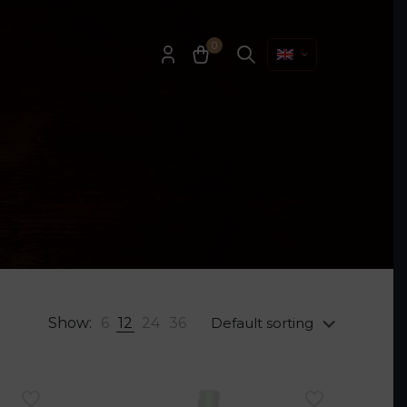
ów.
0
Show:
6
12
24
36