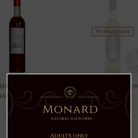
Wyprzedane
×
rna Limonka i
Nalewka Chmielo
maryndowiec
Męska
33.00
zł
100.00
zł
Adults only