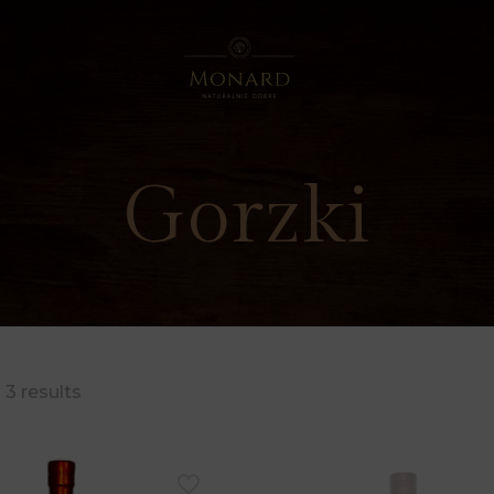
 sklep internetowy jest otwarty. Zapraszamy do zakup
Gorzki
 3 results