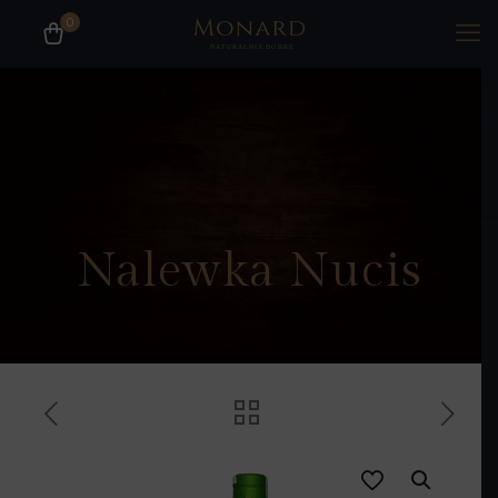
0
Nasz sklep internetowy jest otwarty.
Zapraszamy do zakupów.
Nalewka Nucis