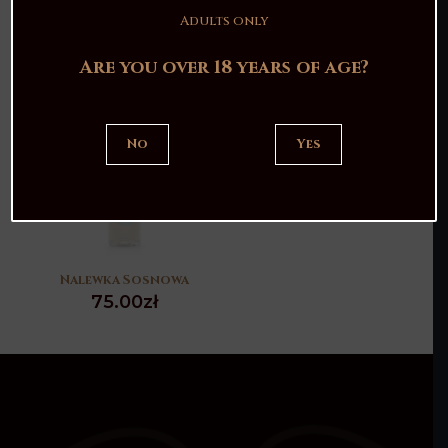
85.00
zł
100.00
zł
Adults only
Are you over 18 years of age?
No
Yes
Wyprzedane
Nalewka Sosnowa
75.00
zł