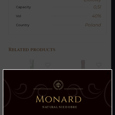
0,5l
Capacity
40%
Vol
Poland
Country
Related products
×
Wyprzedane
Wyprzedane
Nalewka Czarny Bez
Nalewka Chmielownica
Męska